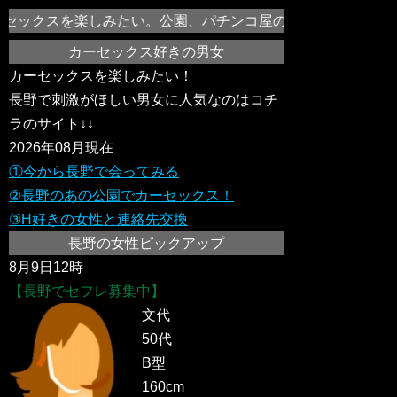
セックスを楽しみたい。公園、パチンコ屋の駐車場、ドライブがて
カーセックス好きの男女
カーセックスを楽しみたい！
長野で刺激がほしい男女に人気なのはコチ
ラのサイト↓↓
2026年08月現在
①今から長野で会ってみる
②長野のあの公園でカーセックス！
③H好きの女性と連絡先交換
長野の女性ピックアップ
8月9日12時
【長野でセフレ募集中】
文代
50代
B型
160cm