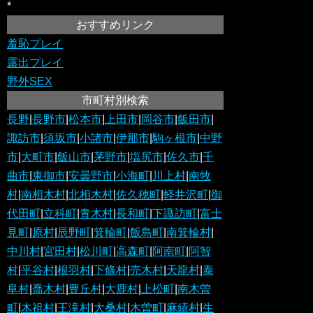
*
おすすめリンク
羞恥プレイ
露出プレイ
野外SEX
市町村別検索
長野
|
長野市
|
松本市
|
上田市
|
岡谷市
|
飯田市
|
諏訪市
|
須坂市
|
小諸市
|
伊那市
|
駒ヶ根市
|
中野
市
|
大町市
|
飯山市
|
茅野市
|
塩尻市
|
佐久市
|
千
曲市
|
東御市
|
安曇野市
|
小海町
|
川上村
|
南牧
村
|
南相木村
|
北相木村
|
佐久穂町
|
軽井沢町
|
御
代田町
|
立科町
|
青木村
|
長和町
|
下諏訪町
|
富士
見町
|
原村
|
辰野町
|
箕輪町
|
飯島町
|
南箕輪村
|
中川村
|
宮田村
|
松川町
|
高森町
|
阿南町
|
阿智
村
|
平谷村
|
根羽村
|
下條村
|
売木村
|
天龍村
|
泰
阜村
|
喬木村
|
豊丘村
|
大鹿村
|
上松町
|
南木曽
町
|
木祖村
|
王滝村
|
大桑村
|
木曽町
|
麻績村
|
生