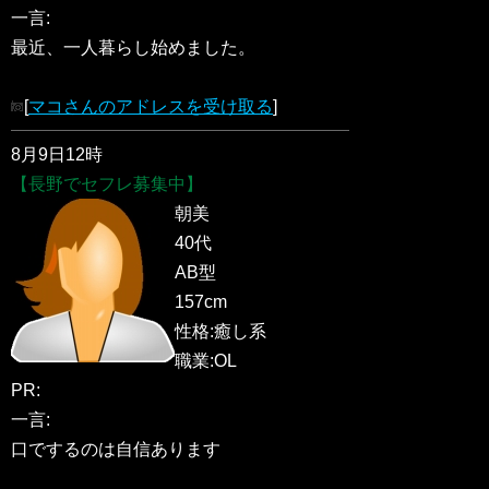
一言:
最近、一人暮らし始めました。
[
マコさんのアドレスを受け取る
]
8月9日12時
【長野でセフレ募集中】
朝美
40代
AB型
157cm
性格:癒し系
職業:OL
PR:
一言:
口でするのは自信あります