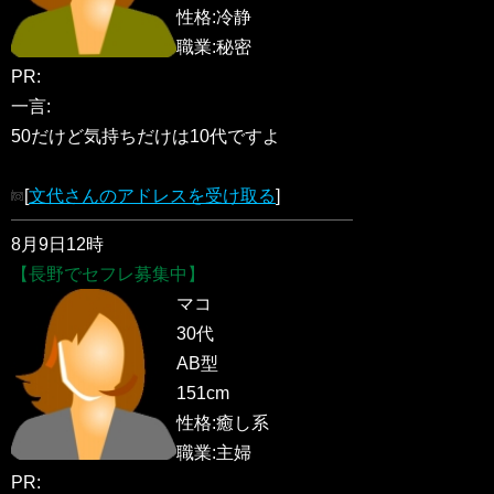
性格:冷静
職業:秘密
PR:
一言:
50だけど気持ちだけは10代ですよ
[
文代さんのアドレスを受け取る
]
8月9日12時
【長野でセフレ募集中】
マコ
30代
AB型
151cm
性格:癒し系
職業:主婦
PR: