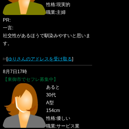
性格:現実的
職業:主婦
PR:
一言:
社交性があるほうで馴染みやすいと思いま
す。
[
ゆりさんのアドレスを受け取る
]
8月7日17時
【東御市でセフレ募集中】
あると
30代
A型
154cm
性格:優しい
職業:サービス業