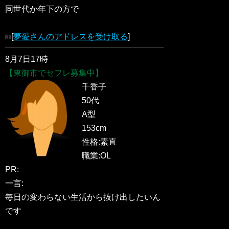
同世代か年下の方で
[
夢愛さんのアドレスを受け取る
]
8月7日17時
【東御市でセフレ募集中】
千香子
50代
A型
153cm
性格:素直
職業:OL
PR:
一言:
毎日の変わらない生活から抜け出したいん
です