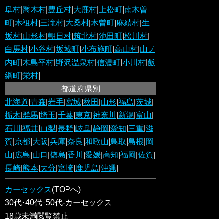
阜村
|
喬木村
|
豊丘村
|
大鹿村
|
上松町
|
南木曽
町
|
木祖村
|
王滝村
|
大桑村
|
木曽町
|
麻績村
|
生
坂村
|
山形村
|
朝日村
|
筑北村
|
池田町
|
松川村
|
白馬村
|
小谷村
|
坂城町
|
小布施町
|
高山村
|
山ノ
内町
|
木島平村
|
野沢温泉村
|
信濃町
|
小川村
|
飯
綱町
|
栄村
|
都道府県別
北海道
|
青森
|
岩手
|
宮城
|
秋田
|
山形
|
福島
|
茨城
|
栃木
|
群馬
|
埼玉
|
千葉
|
東京
|
神奈川
|
新潟
|
富山
|
石川
|
福井
|
山梨
|
長野
|
岐阜
|
静岡
|
愛知
|
三重
|
滋
賀
|
京都
|
大阪
|
兵庫
|
奈良
|
和歌山
|
鳥取
|
島根
|
岡
山
|
広島
|
山口
|
徳島
|
香川
|
愛媛
|
高知
|
福岡
|
佐賀
|
長崎
|
熊本
|
大分
|
宮崎
|
鹿児島
|
沖縄
|
カーセックス
(TOPへ)
30代･40代･50代-カーセックス
18歳未満閲覧禁止