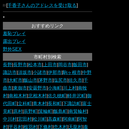
[
千香子さんのアドレスを受け取る
]
*
おすすめリンク
羞恥プレイ
露出プレイ
野外SEX
市町村別検索
長野
|
長野市
|
松本市
|
上田市
|
岡谷市
|
飯田市
|
諏訪市
|
須坂市
|
小諸市
|
伊那市
|
駒ヶ根市
|
中野
市
|
大町市
|
飯山市
|
茅野市
|
塩尻市
|
佐久市
|
千
曲市
|
東御市
|
安曇野市
|
小海町
|
川上村
|
南牧
村
|
南相木村
|
北相木村
|
佐久穂町
|
軽井沢町
|
御
代田町
|
立科町
|
青木村
|
長和町
|
下諏訪町
|
富士
見町
|
原村
|
辰野町
|
箕輪町
|
飯島町
|
南箕輪村
|
中川村
|
宮田村
|
松川町
|
高森町
|
阿南町
|
阿智
村
|
平谷村
|
根羽村
|
下條村
|
売木村
|
天龍村
|
泰