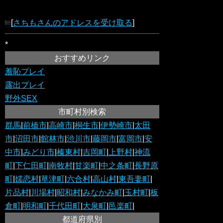
[
さちもさんのアドレスを受け取る
]
*
おすすめリンク
羞恥プレイ
露出プレイ
野外SEX
市町村別検索
群馬
|
前橋市
|
高崎市
|
桐生市
|
伊勢崎市
|
太田
市
|
沼田市
|
館林市
|
渋川市
|
藤岡市
|
富岡市
|
安
中市
|
みどり市
|
榛東村
|
吉岡町
|
上野村
|
神流
町
|
下仁田町
|
南牧村
|
甘楽町
|
中之条町
|
長野原
町
|
嬬恋村
|
草津町
|
六合村
|
高山村
|
東吾妻町
|
片品村
|
川場村
|
昭和村
|
みなかみ町
|
玉村町
|
板
倉町
|
明和町
|
千代田町
|
大泉町
|
邑楽町
|
都道府県別