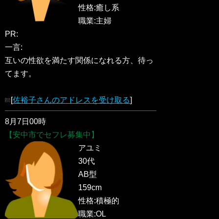
性格:癒し系
職業:主婦
PR:
一言:
互いの性欲を満たす関係になれる方、待っ
てます。
[
佐裕子さんのアドレスを受け取る
]
8月7日00時
【安中市でセフレ募集中】
アユミ
30代
AB型
159cm
性格:積極的
職業:OL