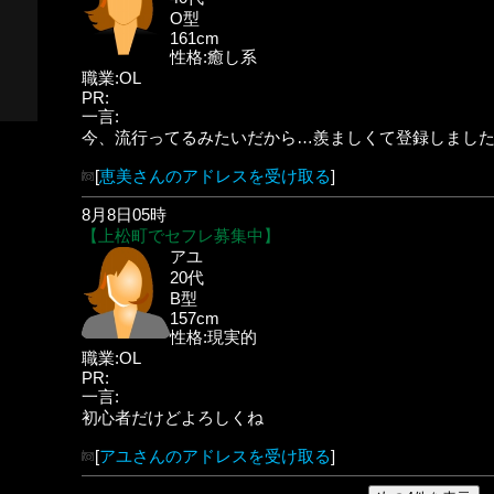
O型
161cm
性格:癒し系
職業:OL
PR:
一言:
今、流行ってるみたいだから…羨ましくて登録しまし
[
恵美さんのアドレスを受け取る
]
8月8日05時
【上松町でセフレ募集中】
アユ
20代
B型
157cm
性格:現実的
職業:OL
PR:
一言:
初心者だけどよろしくね
[
アユさんのアドレスを受け取る
]