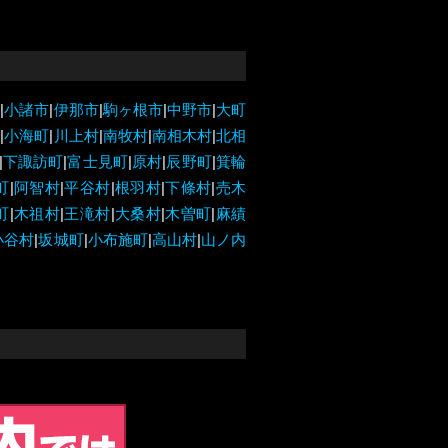
市
|
小諸市
|
伊那市
|
駒ヶ根市
|
中野市
|
大町
市
|
小海町
|
川上村
|
南牧村
|
南相木村
|
北相
|
下諏訪町
|
富士見町
|
原村
|
辰野町
|
箕輪
町
|
阿智村
|
平谷村
|
根羽村
|
下條村
|
売木
町
|
木祖村
|
王滝村
|
大桑村
|
木曽町
|
麻績
小谷村
|
坂城町
|
小布施町
|
高山村
|
山ノ内