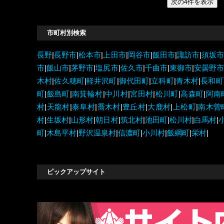
市町村別検索
長野
|
長野市
|
松本市
|
上田市
|
岡谷市
|
飯田市
|
諏訪市
|
須坂
市
|
飯山市
|
茅野市
|
塩尻市
|
佐久市
|
千曲市
|
東御市
|
安曇野
木村
|
佐久穂町
|
軽井沢町
|
御代田町
|
立科町
|
青木村
|
長和町
町
|
飯島町
|
南箕輪村
|
中川村
|
宮田村
|
松川町
|
高森町
|
阿南
村
|
天龍村
|
泰阜村
|
喬木村
|
豊丘村
|
大鹿村
|
上松町
|
南木曽
村
|
生坂村
|
山形村
|
朝日村
|
筑北村
|
池田町
|
松川村
|
白馬村
|
町
|
木島平村
|
野沢温泉村
|
信濃町
|
小川村
|
飯綱町
|
栄村
|
ピックアップサイト