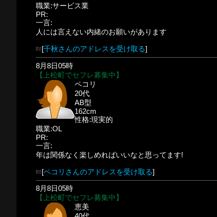
職業:サービス業
PR:
一言:
人には言えない内緒のお願いがあります
[
千秋さんのアドレスを受け取る
]
8月8日05時
【上松町でセフレ募集中】
ペコリ
20代
AB型
162cm
性格:現実的
職業:OL
PR:
一言:
年は関係なく楽しめればいいなと思ってます!
[
ペコリさんのアドレスを受け取る
]
8月8日05時
【上松町でセフレ募集中】
恵美
40代